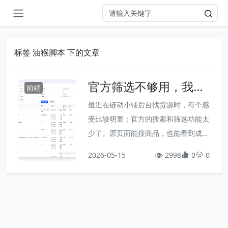
标签 油猴脚本 下的文章
官方筛选不够用，我用
前端
油猴给链动小铺货源列
最近在链动小铺后台找货源时，有个感
表加了增强筛选
受比较明显：官方的搜索和筛选功能太
少了。原页面能搜商品，也能看到成本
价、库存、商家、对接状态这些信息，
2026-05-15
2998
0
0
但真正找货源时，我更关心的是这些问
题：哪些商品还有库存我的成本价是不
是足够低哪些商品还没有对接某个分类
下面有哪些商品能不能一次多看一些结
果，而不是一直翻页这些信息页面上其