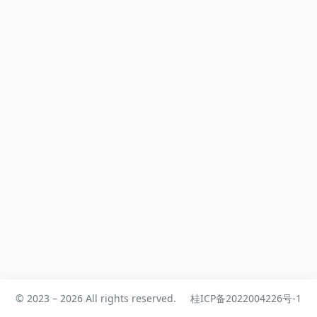
实都有，只是缺少更顺手的筛选方式。
我没有链动小铺前端和后端的修改权
限，所以最后没有走“改...
© 2023 – 2026 All rights reserved.
桂ICP备2022004226号-1