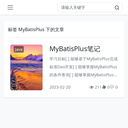
标签 MyBatisPlus 下的文章
MyBatisPlus笔记
Java
学习目标[ ] 能够基于MyBatisPlus完成
标准Dao开发[ ] 能够掌握MyBatisPlus
的条件查询[ ] 能够掌握MyBatisPlus的
字段映射与表名映射[ ] 能够掌握id生
2023-02-20
211
0
0
成策略控制[ ] 能够理解代码生成器的
相关配置一、MyBatisPlus简介1. 入门
案例问题导入MyBatisPlus环境搭建的
步骤？1.1 SpringBoot整合MyBatisPl
us入门程序①：...