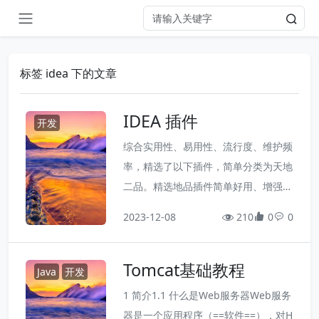
标签 idea 下的文章
IDEA 插件
开发
综合实用性、易用性、流行度、维护频
率，精选了以下插件，简单分类为天地
二品。精选地品插件简单好用、增强功
能● Background Image Plus +○描
2023-12-08
210
0
0
述：给编辑器设置背景图片（小姐姐图
片）○官网：https://plugins.jetbrai
Tomcat基础教程
ns.com/plugin/11247-background-i
Java
开发
mage-plus-● Chinese Language Pa
1 简介1.1 什么是Web服务器Web服务
ck○描述：中文支...
器是一个应用程序（==软件==），对H