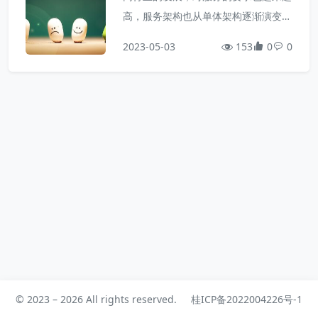
务，实现配置的热更新。1.1.1.在naco
高，服务架构也从单体架构逐渐演变为
s中添加配置文件如何在nac...
现在流行的微服务架构。这些架构之间
2023-05-03
153
0
0
有怎样的差别呢？1.0.学习目标了解微
服务架构的优缺点1.1.单体架构单体架
构：将业务的所有功能集中在一个项目
中开发，打成一个包部署。单体架构的
优缺点如下：优点：架构简单部署成本
低缺点：耦合度高（维护困难、升级困
难）1.2.分布式架构分布式架构...
© 2023 – 2026 All rights reserved.
桂ICP备2022004226号-1