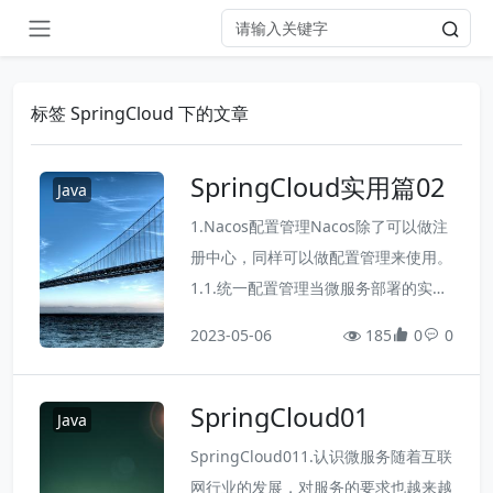
标签 SpringCloud 下的文章
SpringCloud实用篇02
Java
1.Nacos配置管理Nacos除了可以做注
册中心，同样可以做配置管理来使用。
1.1.统一配置管理当微服务部署的实例
越来越多，达到数十、数百时，逐个修
2023-05-06
185
0
0
改微服务配置就会让人抓狂，而且很容
易出错。我们需要一种统一配置管理方
SpringCloud01
案，可以集中管理所有实例的配置。N
Java
acos一方面可以将配置集中管理，另
SpringCloud011.认识微服务随着互联
一方可以在配置变更时，及时通知微服
网行业的发展，对服务的要求也越来越