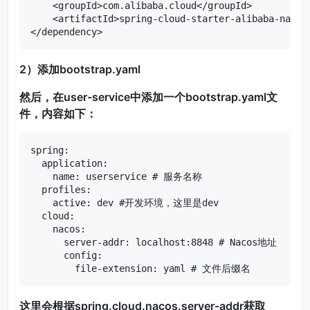
    <groupId>com.alibaba.cloud</groupId>

    <artifactId>spring-cloud-starter-alibaba-nacos-
</dependency>
2）添加bootstrap.yaml
然后，在user-service中添加一个bootstrap.yaml文
件，内容如下：
spring:

  application:

    name: userservice # 服务名称

  profiles:

    active: dev #开发环境，这里是dev 

  cloud:

    nacos:

      server-addr: localhost:8848 # Nacos地址

      config:

        file-extension: yaml # 文件后缀名
这里会根据spring.cloud.nacos.server-addr获取