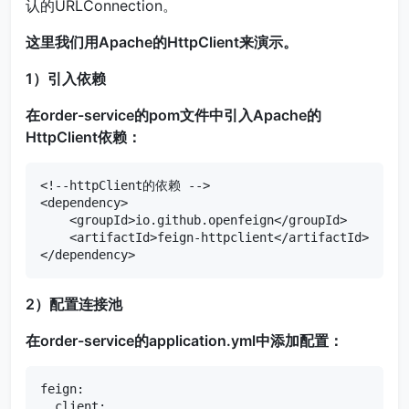
认的URLConnection。
这里我们用Apache的HttpClient来演示。
1）引入依赖
在order-service的pom文件中引入Apache的
HttpClient依赖：
<!--httpClient的依赖 -->

<dependency>

    <groupId>io.github.openfeign</groupId>

    <artifactId>feign-httpclient</artifactId>

</dependency>
2）配置连接池
在order-service的application.yml中添加配置：
feign:

  client:
