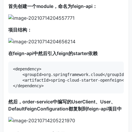
首先创建一个module，命名为feign-api：
项目结构：
在feign-api中然后引入feign的starter依赖
<dependency>

    <groupId>org.springframework.cloud</groupId>

    <artifactId>spring-cloud-starter-openfeign</art
</dependency>
然后，order-service中编写的UserClient、User、
DefaultFeignConfiguration都复制到feign-api项目中