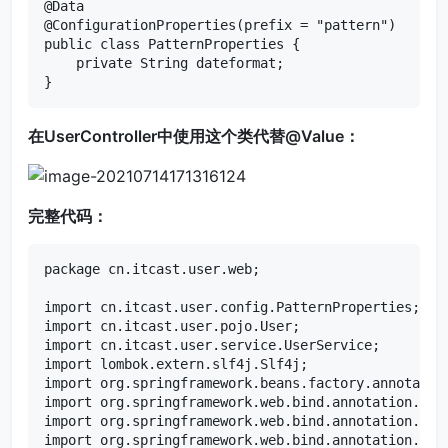
@Data

@ConfigurationProperties(prefix = "pattern")

public class PatternProperties {

    private String dateformat;

}
在UserController中使用这个类代替@Value：
完整代码：
package cn.itcast.user.web;

import cn.itcast.user.config.PatternProperties;

import cn.itcast.user.pojo.User;

import cn.itcast.user.service.UserService;

import lombok.extern.slf4j.Slf4j;

import org.springframework.beans.factory.annotation
import org.springframework.web.bind.annotation.GetM
import org.springframework.web.bind.annotation.Path
import org.springframework.web.bind.annotation.Requ