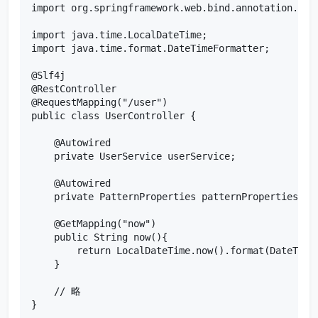
import org.springframework.web.bind.annotation.Rest
import java.time.LocalDateTime;

import java.time.format.DateTimeFormatter;

@Slf4j

@RestController

@RequestMapping("/user")

public class UserController {

    @Autowired

    private UserService userService;

    @Autowired

    private PatternProperties patternProperties;

    @GetMapping("now")

    public String now(){

        return LocalDateTime.now().format(DateTime
    }

    // 略

}