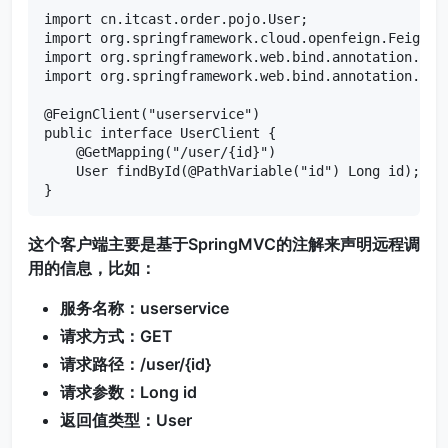
import cn.itcast.order.pojo.User;

import org.springframework.cloud.openfeign.FeignCli
import org.springframework.web.bind.annotation.GetM
import org.springframework.web.bind.annotation.Path
@FeignClient("userservice")

public interface UserClient {

    @GetMapping("/user/{id}")

    User findById(@PathVariable("id") Long id);

}
这个客户端主要是基于SpringMVC的注解来声明远程调
用的信息，比如：
服务名称：userservice
请求方式：GET
请求路径：/user/{id}
请求参数：Long id
返回值类型：User