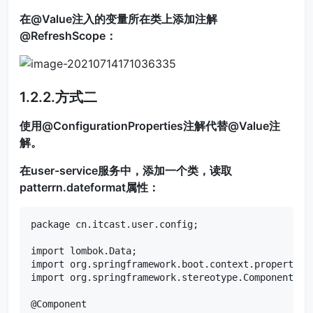
在@Value注入的变量所在类上添加注解
@RefreshScope：
1.2.2.方式二
使用@ConfigurationProperties注解代替@Value注
解。
在user-service服务中，添加一个类，读取
patterrn.dateformat属性：
package cn.itcast.user.config;

import lombok.Data;

import org.springframework.boot.context.properties.
import org.springframework.stereotype.Component;

@Component
