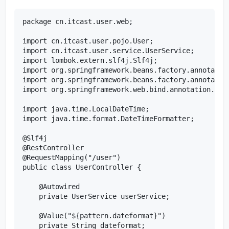
package cn.itcast.user.web;

import cn.itcast.user.pojo.User;

import cn.itcast.user.service.UserService;

import lombok.extern.slf4j.Slf4j;

import org.springframework.beans.factory.annotation
import org.springframework.beans.factory.annotation
import org.springframework.web.bind.annotation.*;

import java.time.LocalDateTime;

import java.time.format.DateTimeFormatter;

@Slf4j

@RestController

@RequestMapping("/user")

public class UserController {

    @Autowired

    private UserService userService;

    @Value("${pattern.dateformat}")

    private String dateformat;
