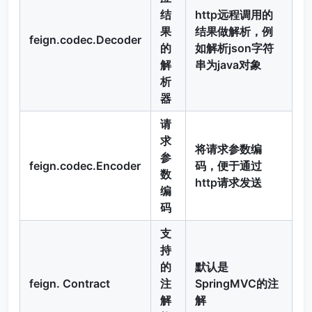
结
http远程调用的
果
结果做解析，例
feign.codec.Decoder
的
如解析json字符
解
串为java对象
析
器
请
求
将请求参数编
参
feign.codec.Encoder
码，便于通过
数
http请求发送
编
码
支
持
的
默认是
feign. Contract
注
SpringMVC的注
解
解